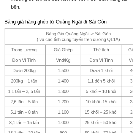
bến.
Bảng giá hàng ghép từ Quảng Ngãi đi Sài Gòn
Bảng Giá Quảng Ngãi -> Sài Gòn
( và các tỉnh cùng tuyến trên đường QL1A)
Trọng Lượng
Giá Ghép
Thể tích
G
Đơn Vị Tính
Vnd/Kg
Đơn Vị Tính
V
Dưới 200kg
1.500
Dưới 1 khối
4
200kg – 1 tấn
1.400
1,1 đến 5 khối
3
1,1 tấn – 2, 5 tấn
1.300
5 khối – 10 khối
3
2,6 tấn – 5 tấn
1.200
10 khối -15 khối
3
5,1 tấn – 8 tấn
1.100
15 khối – 25 khối
3
8,1 tấn – 15 tấn
1.000
25 khối – 50 khối
3
15,1 tấn – 30 tấn
900
50 khối – 70 khối
3