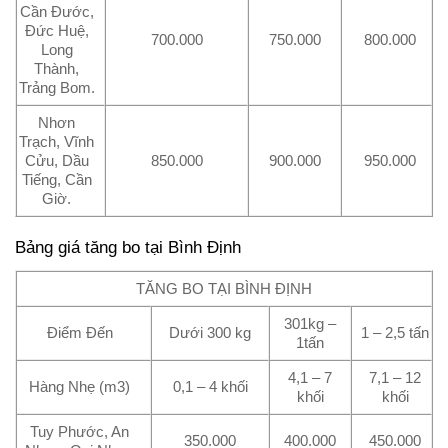
Cần Đước,
Đức Huệ,
700.000
750.000
800.000
Long
Thành,
Trảng Bom.
Nhơn
Trạch, Vĩnh
Cửu, Dầu
850.000
900.000
950.000
Tiếng, Cần
Giờ.
Bảng giá tăng bo tại Bình Định
TĂNG BO TẠI BÌNH ĐỊNH
301kg –
Điểm Đến
Dưới 300 kg
1 – 2,5 tấn
1tấn
4,1 – 7
7,1 – 12
Hàng Nhẹ (m3)
0,1 – 4 khối
khối
khối
Tuy Phước, An
350.000
400.000
450.000