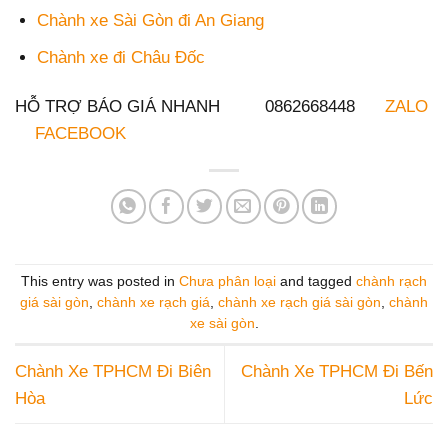
Chành xe Sài Gòn đi An Giang
Chành xe đi Châu Đốc
HỖ TRỢ BÁO GIÁ NHANH 0862668448
ZALO
FACEBOOK
This entry was posted in
Chưa phân loại
and tagged
chành rạch
giá sài gòn
,
chành xe rạch giá
,
chành xe rạch giá sài gòn
,
chành
xe sài gòn
.
Chành Xe TPHCM Đi Biên
Chành Xe TPHCM Đi Bến
Hòa
Lức