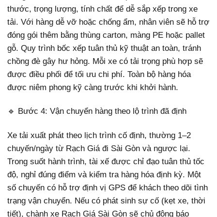
thước, trọng lượng, tính chất để dễ sắp xếp trong xe
tải. Với hàng dễ vỡ hoặc chống ẩm, nhân viên sẽ hỗ trợ
đóng gói thêm bằng thùng carton, màng PE hoặc pallet
gỗ. Quy trình bốc xếp tuân thủ kỹ thuật an toàn, tránh
chồng đè gây hư hỏng. Mỗi xe có tải trọng phù hợp sẽ
được điều phối để tối ưu chi phí. Toàn bộ hàng hóa
được niêm phong kỹ càng trước khi khởi hành.
🔹 Bước 4: Vận chuyển hàng theo lộ trình đã định
Xe tải xuất phát theo lịch trình cố định, thường 1–2
chuyến/ngày từ Rạch Giá đi Sài Gòn và ngược lại.
Trong suốt hành trình, tài xế được chỉ đạo tuân thủ tốc
độ, nghỉ đúng điểm và kiểm tra hàng hóa định kỳ. Một
số chuyến có hỗ trợ định vị GPS để khách theo dõi tình
trạng vận chuyển. Nếu có phát sinh sự cố (kẹt xe, thời
tiết), chành xe Rạch Giá Sài Gòn sẽ chủ động báo