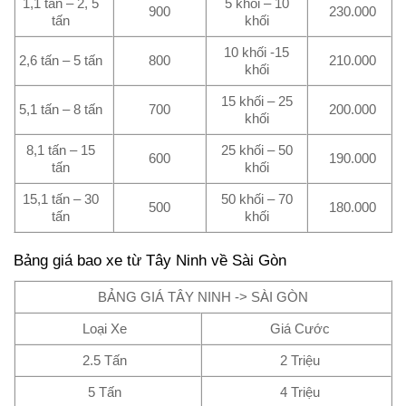
1,1 tấn – 2, 5
5 khối – 10
900
230.000
tấn
khối
10 khối -15
2,6 tấn – 5 tấn
800
210.000
khối
15 khối – 25
5,1 tấn – 8 tấn
700
200.000
khối
8,1 tấn – 15
25 khối – 50
600
190.000
tấn
khối
15,1 tấn – 30
50 khối – 70
500
180.000
tấn
khối
Bảng giá bao xe từ Tây Ninh về Sài Gòn
BẢNG GIÁ TÂY NINH -> SÀI GÒN
Loại Xe
Giá Cước
2.5 Tấn
2 Triệu
5 Tấn
4 Triệu