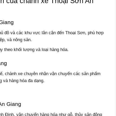
nh của chành xe Thoại Sơn An
 Giang
hủ đô và các khu vực lân cận đến Thoại Sơn, phù hợp
iệp, và nông sản.
y theo khối lượng và loại hàng hóa.
ang
uế, chành xe chuyên nhận vận chuyển các sản phẩm
ng và hàng hóa đa dạng.
An Giang
nh Định, vận chuyển hàng hóa như gỗ, thủy sản đông