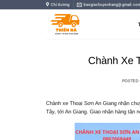
Skip
Chỉ đường
baogiachuyenhang@gmail.co
to
content
Chành Xe T
POSTED
Chành xe Thoại Sơn An Giang nhận chuy
Tây, tới An Giang. Giao nhận hàng tận nơi