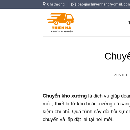
Skip
Chỉ đường
baogiachuyenhang@gmail.co
to
content
Chuy
POSTED
Chuyển kho xưởng
là dịch vụ giúp doa
móc, thiết bị từ kho hoặc xưởng cũ san
kiệm chi phí. Quá trình này đòi hỏi sự 
chuyển và lắp đặt lại tại nơi mới.