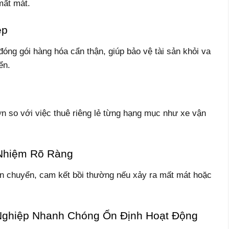
mất mát.
ệp
đóng gói hàng hóa cẩn thận, giúp bảo vệ tài sản khỏi va
ển.
ơn so với việc thuê riêng lẻ từng hạng mục như xe vận
Nhiệm Rõ Ràng
ận chuyển, cam kết bồi thường nếu xảy ra mất mát hoặc
Nghiệp Nhanh Chóng Ổn Định Hoạt Động