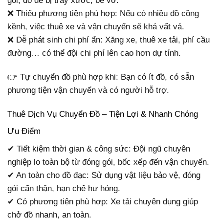
gói, đồ dễ bị trầy xước, bể vỡ.
❌ Thiếu phương tiện phù hợp: Nếu có nhiều đồ cồng
kềnh, việc thuê xe và vận chuyển sẽ khá vất vả.
❌ Dễ phát sinh chi phí ẩn: Xăng xe, thuê xe tải, phí cầu
đường… có thể đội chi phí lên cao hơn dự tính.
👉 Tự chuyển đồ phù hợp khi: Bạn có ít đồ, có sẵn
phương tiện vận chuyển và có người hỗ trợ.
Thuê Dịch Vụ Chuyển Đồ – Tiện Lợi & Nhanh Chóng
Ưu Điểm
✔ Tiết kiệm thời gian & công sức: Đội ngũ chuyên
nghiệp lo toàn bộ từ đóng gói, bốc xếp đến vận chuyển.
✔ An toàn cho đồ đạc: Sử dụng vật liệu bảo vệ, đóng
gói cẩn thận, hạn chế hư hỏng.
✔ Có phương tiện phù hợp: Xe tải chuyên dụng giúp
chở đồ nhanh, an toàn.