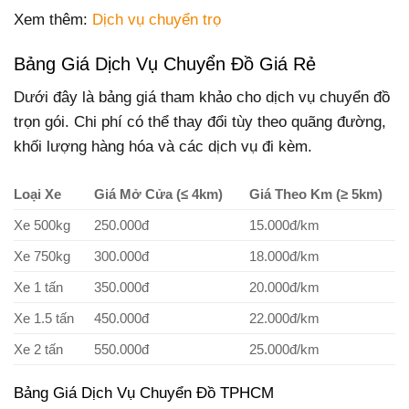
Xem thêm:
Dịch vụ chuyển trọ
Bảng Giá Dịch Vụ Chuyển Đồ Giá Rẻ
Dưới đây là bảng giá tham khảo cho dịch vụ chuyển đồ
trọn gói. Chi phí có thể thay đổi tùy theo quãng đường,
khối lượng hàng hóa và các dịch vụ đi kèm.
Loại Xe
Giá Mở Cửa (≤ 4km)
Giá Theo Km (≥ 5km)
Xe 500kg
250.000đ
15.000đ/km
Xe 750kg
300.000đ
18.000đ/km
Xe 1 tấn
350.000đ
20.000đ/km
Xe 1.5 tấn
450.000đ
22.000đ/km
Xe 2 tấn
550.000đ
25.000đ/km
Bảng Giá Dịch Vụ Chuyển Đồ TPHCM