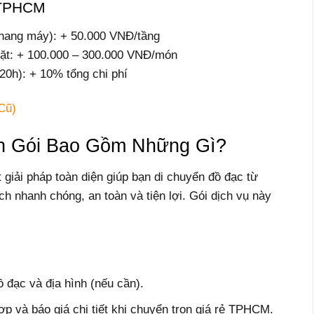
ọ TPHCM
 thang máy): + 50.000 VNĐ/tầng
giặt: + 100.000 – 300.000 VNĐ/món
20h): + 10% tổng chi phí
Cũ)
ọn Gói Bao Gồm Những Gì?
 giải pháp toàn diện giúp bạn di chuyển đồ đạc từ
h nhanh chóng, an toàn và tiện lợi. Gói dịch vụ này
 đạc và địa hình (nếu cần).
 và báo giá chi tiết khi chuyển trọn giá rẻ TPHCM.