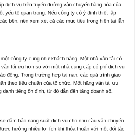
ấp dịch vụ trên tuyến đường vận chuyển hàng hóa của
t yếu tố quan trọng. Nếu công ty có ý định thiết lập
 các bên, nên xem xét cả các mục tiêu trong hiện tại lẫn
i một công ty cũng như khách hàng. Một nhà vận tải có
n vẫn tối ưu hơn so với một nhà cung cấp có phí dịch vụ
báo động. Trong trường hợp tai nạn, các quá trình giao
uân theo tiêu chuẩn của tổ chức. Một hãng vận tải ưu
g danh tiếng ổn định, từ đó dẫn đến tăng doanh số.
ng sẽ đảm bảo năng suất dịch vụ cho nhu cầu vận chuyển
được hưởng nhiều lợi ích khi thỏa thuận với một đối tác