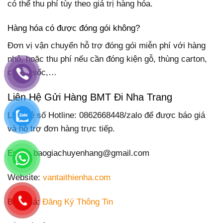
có thể thu phí tùy theo giá trị hàng hóa.
Hàng hóa có được đóng gói không?
Đơn vị vận chuyển hỗ trợ đóng gói miễn phí với hàng
nhỏ, hoặc thu phí nếu cần đóng kiện gỗ, thùng carton,
chống sốc,…
Liên Hệ
Gửi Hàng BMT Đi Nha Trang
Liên hệ số Hotline: 0862668448/zalo để được báo giá
và hỗ trợ đơn hàng trực tiếp.
Email: baogiachuyenhang@gmail.com
Website:
vantaithienha.com
Báo Giá:
Đăng Ký Thông Tin