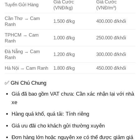
Giá Cước
Giá Cước
Tuyến Gửi Hàng
(VNĐ/kg)
(VNĐ/m³)
Cần Thơ → Cam
1.500 đ/kg
400.000 đ/khối
Ranh
TPHCM → Cam
1.000 đ/kg
250.000 đ/khối
Ranh
Đà Nẵng → Cam
1.200 đ/kg
300.000 đ/khối
Ranh
Hà Nội → Cam Ranh
1.800 đ/kg
450.000 đ/khối
✅ Ghi Chú Chung
Giá đã bao gồm VAT chưa: Cần xác nhận lại với nhà
xe
Hàng quá khổ, quá tải: Tính riêng
Giá ưu đãi cho khách gửi thường xuyên
Đơn hàng lớn hoặc nguyên xe có thể được giảm giá