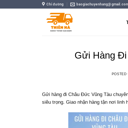
Skip
Chỉ đường
baogiachuyenhang@gmail.co
to
content
Gửi Hàng Đi
POSTED
Gửi hàng đi Châu Đức Vũng Tàu chuyên 
siêu trọng. Giao nhận hàng tận nơi linh 