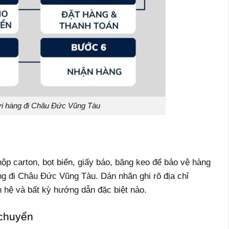
ửi hàng đi Châu Đức Vũng Tàu
ộp carton, bọt biển, giấy báo, băng keo để bảo vệ hàng
ng đi Châu Đức Vũng Tàu. Dán nhãn ghi rõ địa chỉ
ên hệ và bất kỳ hướng dẫn đặc biệt nào.
 chuyển