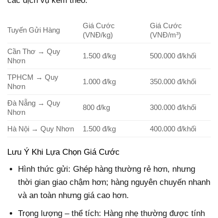
các dịch vụ kèm theo:
Giá Cước
Giá Cước
Tuyến Gửi Hàng
(VNĐ/kg)
(VNĐ/m³)
Cần Thơ → Quy
1.500 đ/kg
500.000 đ/khối
Nhơn
TPHCM → Quy
1.000 đ/kg
350.000 đ/khối
Nhơn
Đà Nẵng → Quy
800 đ/kg
300.000 đ/khối
Nhơn
Hà Nội → Quy Nhơn
1.500 đ/kg
400.000 đ/khối
Lưu Ý Khi Lựa Chọn Giá Cước
Hình thức gửi: Ghép hàng thường rẻ hơn, nhưng
thời gian giao chậm hơn; hàng nguyên chuyến nhanh
và an toàn nhưng giá cao hơn.
Trọng lượng – thể tích: Hàng nhẹ thường được tính