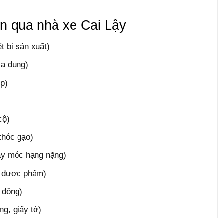
n qua nhà xe Cai Lậy
t bị sản xuất)
ia dụng)
ép)
cộ)
 thóc gạo)
áy móc hạng nặng)
ế, dược phẩm)
 đông)
ng, giấy tờ)