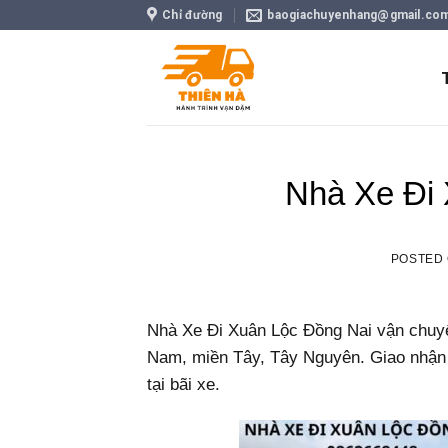
Skip
Chỉ đường
baogiachuyenhang@gmail.co
to
content
Nhà Xe Đi
POSTED
Nhà Xe Đi Xuân Lộc Đồng Nai vận chuyể
Nam, miền Tây, Tây Nguyên. Giao nhận h
tại bãi xe.