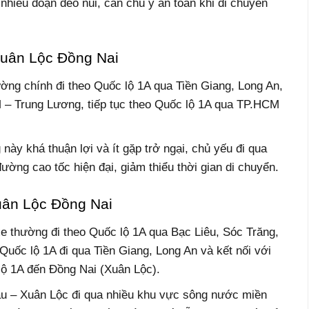
nhiều đoạn đèo núi, cần chú ý an toàn khi di chuyển
uân Lộc Đồng Nai
ờng chính đi theo Quốc lộ 1A qua Tiền Giang, Long An,
 – Trung Lương, tiếp tục theo Quốc lộ 1A qua TP.HCM
y khá thuận lợi và ít gặp trở ngại, chủ yếu đi qua
ờng cao tốc hiện đại, giảm thiểu thời gian di chuyển.
ân Lộc Đồng Nai
xe thường đi theo Quốc lộ 1A qua Bạc Liêu, Sóc Trăng,
uốc lộ 1A đi qua Tiền Giang, Long An và kết nối với
lộ 1A đến Đồng Nai (Xuân Lộc).
u – Xuân Lộc đi qua nhiều khu vực sông nước miền