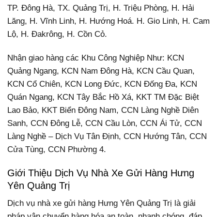
TP. Đông Hà, TX. Quảng Trị, H. Triệu Phòng, H. Hải
Lăng, H. Vĩnh Linh, H. Hướng Hoá. H. Gio Linh, H. Cam
Lộ, H. Đakrông, H. Cồn Cỏ.
Nhận giao hàng các Khu Công Nghiệp Như: KCN
Quảng Ngang, KCN Nam Đông Hà, KCN Cầu Quan,
KCN Cổ Chiên, KCN Long Đức, KCN Đống Đa, KCN
Quán Ngang, KCN Tây Bắc Hồ Xá, KKT TM Đặc Biệt
Lao Bảo, KKT Biển Đông Nam, CCN Làng Nghề Diên
Sanh, CCN Đông Lễ, CCN Cầu Lòn, CCN Ái Tử, CCN
Làng Nghề – Dịch Vụ Tân Định, CCN Hướng Tân, CCN
Cửa Tùng, CCN Phường 4.
Giới Thiệu Dịch Vụ Nhà Xe Gửi Hàng Hưng
Yên Quảng Trị
Dịch vụ nhà xe gửi hàng Hưng Yên Quảng Trị là giải
pháp vận chuyển hàng hóa an toàn, nhanh chóng, đáp