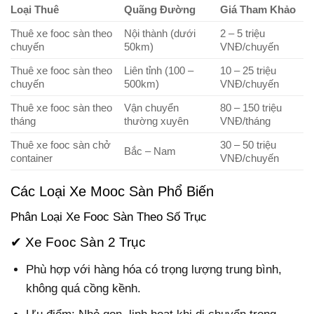
Loại Thuê
Quãng Đường
Giá Tham Khảo
Thuê xe fooc sàn theo
Nội thành (dưới
2 – 5 triệu
chuyến
50km)
VNĐ/chuyến
Thuê xe fooc sàn theo
Liên tỉnh (100 –
10 – 25 triệu
chuyến
500km)
VNĐ/chuyến
Thuê xe fooc sàn theo
Vận chuyển
80 – 150 triệu
tháng
thường xuyên
VNĐ/tháng
Thuê xe fooc sàn chở
30 – 50 triệu
Bắc – Nam
container
VNĐ/chuyến
Các Loại Xe Mooc Sàn Phổ Biến
Phân Loại Xe Fooc Sàn Theo Số Trục
✔ Xe Fooc Sàn 2 Trục
Phù hợp với hàng hóa có trọng lượng trung bình,
không quá cồng kềnh.