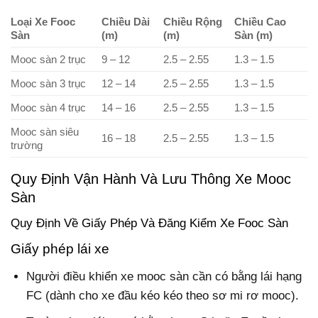
Loại Xe Fooc
Chiều Dài
Chiều Rộng
Chiều Cao
Sàn
(m)
(m)
Sàn (m)
Mooc sàn 2 trục
9 – 12
2.5 – 2.55
1.3 – 1.5
Mooc sàn 3 trục
12 – 14
2.5 – 2.55
1.3 – 1.5
Mooc sàn 4 trục
14 – 16
2.5 – 2.55
1.3 – 1.5
Mooc sàn siêu
16 – 18
2.5 – 2.55
1.3 – 1.5
trường
Quy Định Vận Hành Và Lưu Thông Xe Mooc
Sàn
Quy Định Về Giấy Phép Và Đăng Kiểm Xe Fooc Sàn
Giấy phép lái xe
Người điều khiển xe mooc sàn cần có bằng lái hạng
FC (dành cho xe đầu kéo kéo theo sơ mi rơ mooc).