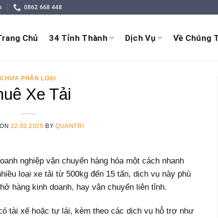
m
0862 668 448
Trang Chủ
34 Tỉnh Thành
Dịch Vụ
Về Chúng T
CHƯA PHÂN LOẠI
huê Xe Tải
 ON
22.03.2025
BY
QUANTRI
 doanh nghiệp vận chuyển hàng hóa một cách nhanh
 nhiều loại xe tải từ 500kg đến 15 tấn, dịch vụ này phù
ở hàng kinh doanh, hay vận chuyển liên tỉnh.
ó tài xế hoặc tự lái, kèm theo các dịch vụ hỗ trợ như