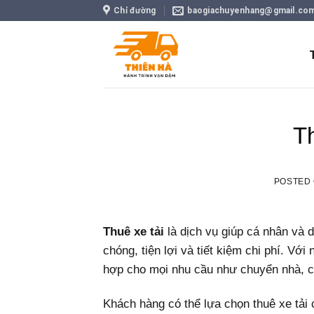
Skip
Chỉ đường
baogiachuyenhang@gmail.co
to
content
T
POSTED
Thuê xe tải
là dịch vụ giúp cá nhân và
chóng, tiện lợi và tiết kiệm chi phí. Với
hợp cho mọi nhu cầu như chuyển nhà, ch
Khách hàng có thể lựa chọn thuê xe tải c