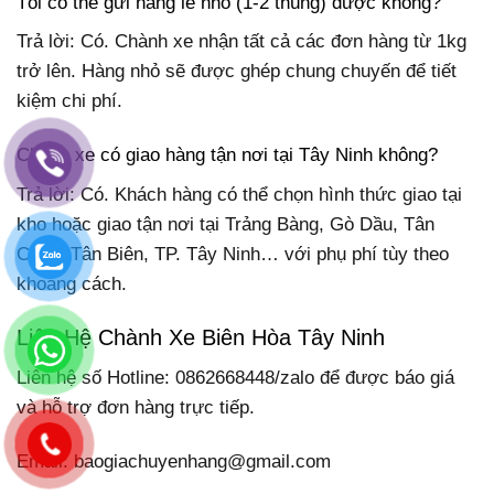
Tôi có thể gửi hàng lẻ nhỏ (1-2 thùng) được không?
Trả lời: Có. Chành xe nhận tất cả các đơn hàng từ 1kg
trở lên. Hàng nhỏ sẽ được ghép chung chuyến để tiết
kiệm chi phí.
Chành xe có giao hàng tận nơi tại Tây Ninh không?
Trả lời: Có. Khách hàng có thể chọn hình thức giao tại
kho hoặc giao tận nơi tại Trảng Bàng, Gò Dầu, Tân
Châu, Tân Biên, TP. Tây Ninh… với phụ phí tùy theo
khoảng cách.
Liên Hệ Chành Xe Biên Hòa Tây Ninh
Liên hệ số Hotline: 0862668448/zalo để được báo giá
và hỗ trợ đơn hàng trực tiếp.
Email: baogiachuyenhang@gmail.com