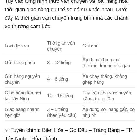
Tùy vào từng hình thức vận chuyển và loại hàng hóa,
thời gian giao hàng cụ thể sẽ có sự khác nhau. Dưới
đây là thời gian vận chuyển trung bình mà các chành
xe thường cam kết:
Thời gian vận
Loại dịch vụ
Ghi chú
chuyển
Áp dụng cho hàng
Gửi hàng ghép
8 – 12 tiếng
thường, không quá gấp
Gửi hàng nguyên
Xe chạy thẳng, không
4 – 6 tiếng
chuyến
ghép hàng
Giao hàng tận nơi
Tùy vào khu vực huyện,
10 – 16 tiếng
tại Tây Ninh
xã xa trung tâm
Giao hàng nhanh
3 – 5 tiếng
Áp dụng với hàng gấp, có
hẹn giờ
(theo yêu cầu)
phụ phí
✅ Tuyến chính: Biên Hòa – Gò Dầu – Trảng Bàng – TP.
Tây Ninh – Hòa Thành