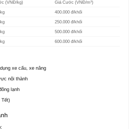
ớc (VNĐ/kg)
Giá Cước (VNĐ/m³)
/kg
400.000 đ/khối
/kg
250.000 đ/khối
/kg
500.000 đ/khối
/kg
600.000 đ/khối
 dụng xe cẩu, xe nâng
vực nội thành
đông lạnh
 Tết)
anh
: