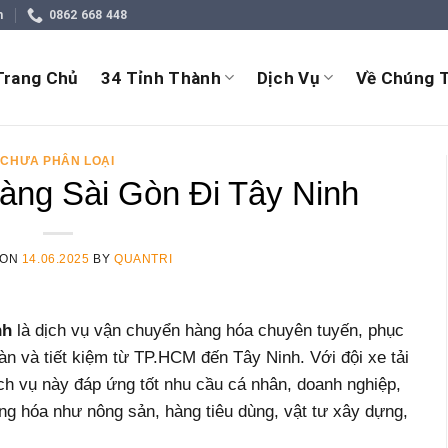
m
0862 668 448
Trang Chủ
34 Tỉnh Thành
Dịch Vụ
Về Chúng T
CHƯA PHÂN LOẠI
àng Sài Gòn Đi Tây Ninh
 ON
14.06.2025
BY
QUANTRI
nh
là dịch vụ vận chuyển hàng hóa chuyên tuyến, phục
n và tiết kiệm từ TP.HCM đến Tây Ninh. Với đội xe tải
dịch vụ này đáp ứng tốt nhu cầu cá nhân, doanh nghiệp,
ng hóa như nông sản, hàng tiêu dùng, vật tư xây dựng,