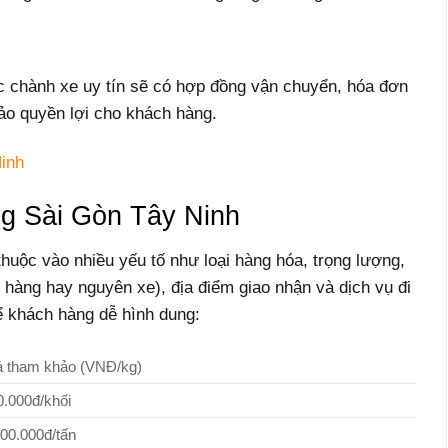
c chành xe uy tín sẽ có hợp đồng vận chuyển, hóa đơn
ảo quyền lợi cho khách hàng.
inh
g Sài Gòn Tây Ninh
huộc vào nhiều yếu tố như loại hàng hóa, trọng lượng,
 hàng hay nguyên xe), địa điểm giao nhận và dịch vụ đi
ể khách hàng dễ hình dung:
á tham khảo (VNĐ/kg)
0.000đ/khối
000.000đ/tấn