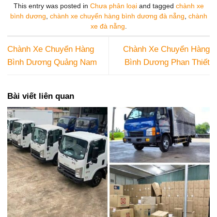
This entry was posted in
Chưa phân loại
and tagged
chành xe
bình dương
,
chành xe chuyển hàng bình dương đà nẵng
,
chành
xe đà nẵng
.
Chành Xe Chuyển Hàng
Chành Xe Chuyển Hàng
Bình Dương Quảng Nam
Bình Dương Phan Thiết
Bài viết liên quan