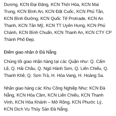
Dương, KCN Đại Đăng, KCN Thới Hòa, KCN Mai
Trung, KCN Bình An, KCN Đất Cuốc, KCN Phú Tân,
KCN Bình Đường, KCN Quốc Tế Protrade, KCN An
Thạnh, KCN Tân Mỹ, KCN TT Uyên Hưng, KCN Phú
Chánh, KCN Bình Chuẩn, KCN Thanh An, KCN CTY CP
Thành Phố Đẹp.
Điểm giao nhận ở Đà Nẵng
Chúng tôi giao nhận hàng tại các Quận như: Q. Cẩm
Lệ, Q. Hải Châu, Q. Ngũ Hành Sơn, Q. Liên Chiểu, Q.
Thanh Khê, Q. Sơn Trà, H. Hòa Vang, H. Hoàng Sa.
Nhận giao hàng các Khu Công Nghiệp Như: KCN Đà
Nẵng, KCN Hòa Cầm, KCN Liên Chiểu, KCN Thanh
Vinh, KCN Hòa Khánh – Mở Rộng, KCN Phước Lý,
KCN Dịch Vụ Thủy Sản Đà Nẵng.