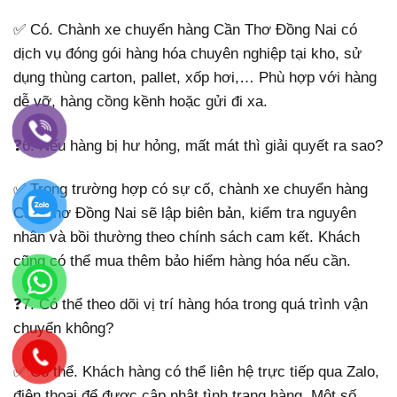
✅ Có. Chành xe chuyển hàng Cần Thơ Đồng Nai có
dịch vụ đóng gói hàng hóa chuyên nghiệp tại kho, sử
dụng thùng carton, pallet, xốp hơi,… Phù hợp với hàng
dễ vỡ, hàng cồng kềnh hoặc gửi đi xa.
❓6. Nếu hàng bị hư hỏng, mất mát thì giải quyết ra sao?
✅ Trong trường hợp có sự cố, chành xe chuyển hàng
Cần Thơ Đồng Nai sẽ lập biên bản, kiểm tra nguyên
nhân và bồi thường theo chính sách cam kết. Khách
cũng có thể mua thêm bảo hiểm hàng hóa nếu cần.
❓7. Có thể theo dõi vị trí hàng hóa trong quá trình vận
chuyển không?
✅ Có thể. Khách hàng có thể liên hệ trực tiếp qua Zalo,
điện thoại để được cập nhật tình trạng hàng. Một số