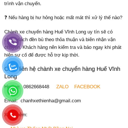
trình vận chuyển.
❓ Nếu hàng bị hư hỏng hoặc mất mát thì xử lý thế nào?
Chành xe chuyển hàng Huế Vĩnh Long uy tín sẽ có
chính sách đền bù theo thỏa thuận và biên nhận vận
chuyển. Khách hàng nên kiểm tra và báo ngay khi phát
hiện sự cố để được hỗ trợ kịp thời.
Cách liên hệ chành xe chuyển hàng Huế Vĩnh
Long
Hotline: 0862668448
ZALO
FACEBOOK
Email: chanhxethienha@gmail.com
Xem thêm: