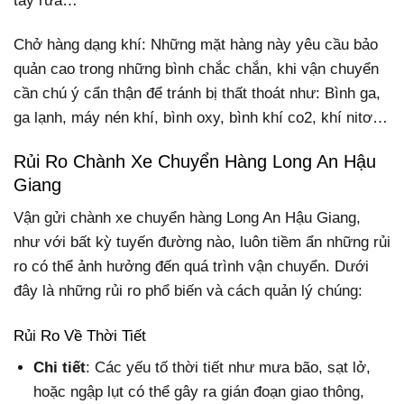
tẩy rửa…
Chở hàng dạng khí: Những mặt hàng này yêu cầu bảo
quản cao trong những bình chắc chắn, khi vận chuyển
cần chú ý cẩn thận để tránh bị thất thoát như: Bình ga,
ga lạnh, máy nén khí, bình oxy, bình khí co2, khí nitơ…
Rủi Ro Chành Xe Chuyển Hàng Long An Hậu
Giang
Vận gửi chành xe chuyển hàng Long An Hậu Giang,
như với bất kỳ tuyến đường nào, luôn tiềm ẩn những rủi
ro có thể ảnh hưởng đến quá trình vận chuyển. Dưới
đây là những rủi ro phổ biến và cách quản lý chúng:
Rủi Ro Về Thời Tiết
Chi tiết
: Các yếu tố thời tiết như mưa bão, sạt lở,
hoặc ngập lụt có thể gây ra gián đoạn giao thông,