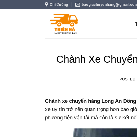
Skip
Chỉ đường
baogiachuyenhang@gmail.co
to
content
Chành Xe Chuyển
POSTED
Chành xe chuyển hàng Long An Đồng
xe uy tín trở nên quan trọng hơn bao g
phương tiện vận tải mà còn là sự kết n