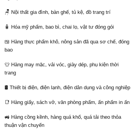
🪑 Nội thất gia đình, bàn ghế, tủ kệ, đồ trang trí
🧴 Hóa mỹ phẩm, bao bì, chai lọ, vật tư đóng gói
🍱 Hàng thực phẩm khô, nông sản đã qua sơ chế, đóng
bao
👕 Hàng may mặc, vải vóc, giày dép, phụ kiện thời
trang
🛢️ Thiết bị điện, điện lạnh, điện dân dụng và công nghiệp
📑 Hàng giấy, sách vở, văn phòng phẩm, ấn phẩm in ấn
🚜 Hàng cồng kềnh, hàng quá khổ, quá tải theo thỏa
thuận vận chuyển