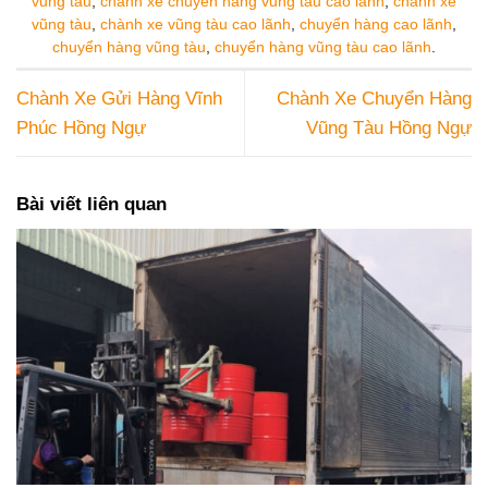
vũng tàu
,
chành xe chuyển hàng vũng tàu cao lãnh
,
chành xe
vũng tàu
,
chành xe vũng tàu cao lãnh
,
chuyển hàng cao lãnh
,
chuyển hàng vũng tàu
,
chuyển hàng vũng tàu cao lãnh
.
Chành Xe Gửi Hàng Vĩnh
Chành Xe Chuyển Hàng
Phúc Hồng Ngự
Vũng Tàu Hồng Ngự
Bài viết liên quan