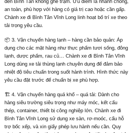
đến Bình Tân không ghé trạm. Ưu điểm là nhanh chóng,
an toàn, phù hợp với hàng có giá trị cao hoặc cần gấp.
Chành xe đi Bình Tân Vĩnh Long linh hoạt bố trí xe theo
tải trọng yêu cầu.
📦 3. Vận chuyển hàng lạnh – hàng cần bảo quản: Áp
dụng cho các mặt hàng như thực phẩm tươi sống, đông
lạnh, dược phẩm, rau củ… Chành xe đi Bình Tân Vĩnh
Long dùng xe tải thùng lạnh chuyên dụng để đảm bảo
nhiệt độ tiêu chuẩn trong suốt hành trình. Hình thức này
yêu cầu đặt trước để chuẩn bị xe phù hợp.
🏗️ 4. Vận chuyển hàng quá khổ – quá tải: Dành cho
hàng siêu trường siêu trọng như máy móc, kết cấu
thép, container, thiết bị công nghiệp lớn. Chành xe đi
Bình Tân Vĩnh Long sử dụng xe sàn, rơ-moóc, cẩu hỗ
trợ bốc xếp, và xin giấy phép lưu hành nếu cần. Quy