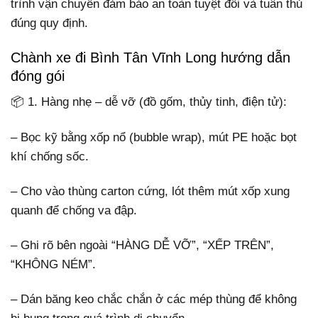
trình vận chuyển đảm bảo an toàn tuyệt đối và tuân thủ
đúng quy định.
Chành xe đi Bình Tân Vĩnh Long hướng dẫn
đóng gói
📦 1. Hàng nhẹ – dễ vỡ (đồ gốm, thủy tinh, điện tử):
– Bọc kỹ bằng xốp nổ (bubble wrap), mút PE hoặc bọt
khí chống sốc.
– Cho vào thùng carton cứng, lót thêm mút xốp xung
quanh để chống va đập.
– Ghi rõ bên ngoài “HÀNG DỄ VỠ”, “XẾP TRÊN”,
“KHÔNG NÉM”.
– Dán băng keo chắc chắn ở các mép thùng để không