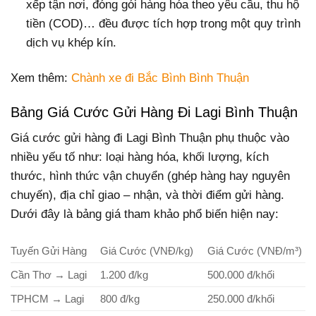
xếp tận nơi, đóng gói hàng hóa theo yêu cầu, thu hộ
tiền (COD)… đều được tích hợp trong một quy trình
dịch vụ khép kín.
Xem thêm:
Chành xe đi Bắc Bình Bình Thuận
Bảng Giá Cước Gửi Hàng Đi Lagi Bình Thuận
Giá cước gửi hàng đi Lagi Bình Thuận phụ thuộc vào
nhiều yếu tố như: loại hàng hóa, khối lượng, kích
thước, hình thức vận chuyển (ghép hàng hay nguyên
chuyến), địa chỉ giao – nhận, và thời điểm gửi hàng.
Dưới đây là bảng giá tham khảo phổ biến hiện nay:
Tuyến Gửi Hàng
Giá Cước (VNĐ/kg)
Giá Cước (VNĐ/m³)
Cần Thơ → Lagi
1.200 đ/kg
500.000 đ/khối
TPHCM → Lagi
800 đ/kg
250.000 đ/khối