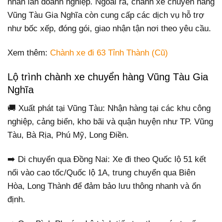
nhân lẫn doanh nghiệp. Ngoài ra, chành xe chuyển hàng
Vũng Tàu Gia Nghĩa còn cung cấp các dịch vụ hỗ trợ
như bốc xếp, đóng gói, giao nhận tận nơi theo yêu cầu.
Xem thêm:
Chành xe đi 63 Tỉnh Thành (Cũ)
Lộ trình chành xe chuyển hàng Vũng Tàu Gia
Nghĩa
🚚 Xuất phát tại Vũng Tàu: Nhận hàng tại các khu công
nghiệp, cảng biển, kho bãi và quận huyện như TP. Vũng
Tàu, Bà Rịa, Phú Mỹ, Long Điền.
➡️ Di chuyển qua Đồng Nai: Xe đi theo Quốc lộ 51 kết
nối vào cao tốc/Quốc lộ 1A, trung chuyển qua Biên
Hòa, Long Thành để đảm bảo lưu thông nhanh và ổn
định.