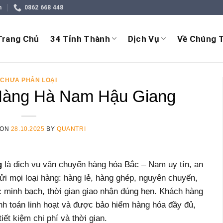
m
0862 668 448
Trang Chủ
34 Tỉnh Thành
Dịch Vụ
Về Chúng T
CHƯA PHÂN LOẠI
Hàng Hà Nam Hậu Giang
 ON
28.10.2025
BY
QUANTRI
g
là dịch vụ vận chuyển hàng hóa Bắc – Nam uy tín, an
ửi mọi loại hàng: hàng lẻ, hàng ghép, nguyên chuyến,
 minh bạch, thời gian giao nhận đúng hẹn. Khách hàng
anh toán linh hoạt và được bảo hiểm hàng hóa đầy đủ,
ết kiệm chi phí và thời gian.