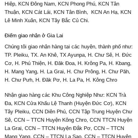
Hiệp, KCN Đông Nam, KCN Phong Phú, KCN Tân
Thuận, KCN Cát Lái, KCN Tân Bình, KCN An Hạ, KCN
Lê Minh Xuân, KCN Tây Bắc Củ Chi.
Điểm giao nhận ở Gia Lai
Chúng tôi giao nhận hàng tại các huyện, thành phố như:
TP. Pleiku, TX. An Khê, TX Ayunpa, H. Chư Sê, H. Đức
Cơ, H. Phú Thiện, H. Đăk Đoa, H. Krông Pa, H. Kbang,
H. Mang Yang, H. La Grai, H. Chư Prông, H. Chư Păh,
H. Chư Pưh, H. Đăk Pơ, H. La Pa, H. Kông Chro
Nhận giao hàng các Khu Công Nghiệp Như: KCN Trà
Đa, KCN Cửa Khẩu Lệ Thanh (Huyện Đức Cơ), KCN
Tây Pleiku, CCN Diên Phú, CCN Tập Trung Huyện Chư
Sê, CCN – TTCN Huyện Kông Chro, CCN TTCN Huyện
La Grai, CCN – TTCN Huyện Đắk Pơ, CCN – TTCN
Mang Yang, CCN – TTCN La Sao, CCN – TTCN Huyện