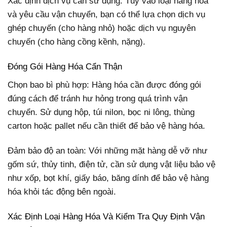
Xác định dịch vụ cần sử dụng: Tùy vào loại hàng hóa
và yêu cầu vận chuyển, bạn có thể lựa chọn dịch vụ
ghép chuyến (cho hàng nhỏ) hoặc dịch vụ nguyên
chuyến (cho hàng cồng kềnh, nặng).
Đóng Gói Hàng Hóa Cẩn Thận
Chọn bao bì phù hợp: Hàng hóa cần được đóng gói
đúng cách để tránh hư hỏng trong quá trình vận
chuyển. Sử dụng hộp, túi nilon, bọc ni lông, thùng
carton hoặc pallet nếu cần thiết để bảo vệ hàng hóa.
Đảm bảo độ an toàn: Với những mặt hàng dễ vỡ như
gốm sứ, thủy tinh, điện tử, cần sử dụng vật liệu bảo vệ
như xốp, bọt khí, giấy báo, băng dính để bảo vệ hàng
hóa khỏi tác động bên ngoài.
Xác Định Loại Hàng Hóa Và Kiểm Tra Quy Định Vận