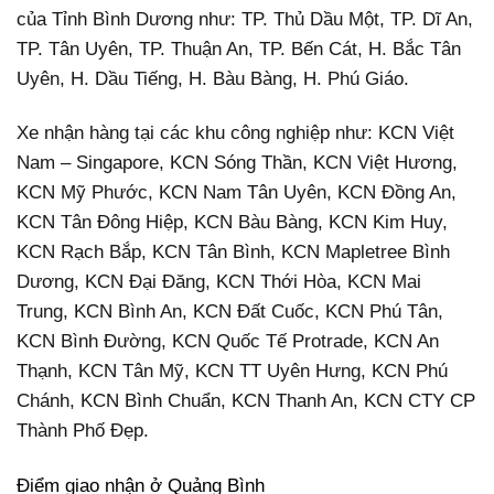
của Tỉnh Bình Dương như: TP. Thủ Dầu Một, TP. Dĩ An,
TP. Tân Uyên, TP. Thuận An, TP. Bến Cát, H. Bắc Tân
Uyên, H. Dầu Tiếng, H. Bàu Bàng, H. Phú Giáo.
Xe nhận hàng tại các khu công nghiệp như: KCN Việt
Nam – Singapore, KCN Sóng Thần, KCN Việt Hương,
KCN Mỹ Phước, KCN Nam Tân Uyên, KCN Đồng An,
KCN Tân Đông Hiệp, KCN Bàu Bàng, KCN Kim Huy,
KCN Rạch Bắp, KCN Tân Bình, KCN Mapletree Bình
Dương, KCN Đại Đăng, KCN Thới Hòa, KCN Mai
Trung, KCN Bình An, KCN Đất Cuốc, KCN Phú Tân,
KCN Bình Đường, KCN Quốc Tế Protrade, KCN An
Thạnh, KCN Tân Mỹ, KCN TT Uyên Hưng, KCN Phú
Chánh, KCN Bình Chuẩn, KCN Thanh An, KCN CTY CP
Thành Phố Đẹp.
Điểm giao nhận ở Quảng Bình