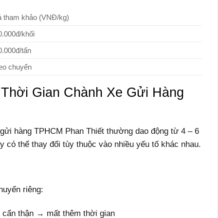
á tham khảo (VNĐ/kg)
0.000đ/khối
0.000đ/tấn
eo chuyến
Thời Gian Chành Xe Gửi Hàng
 gửi hàng TPHCM Phan Thiết thường dao động từ 4 – 6
này có thể thay đổi tùy thuộc vào nhiều yếu tố khác nhau.
huyển riêng:
 cẩn thận → mất thêm thời gian