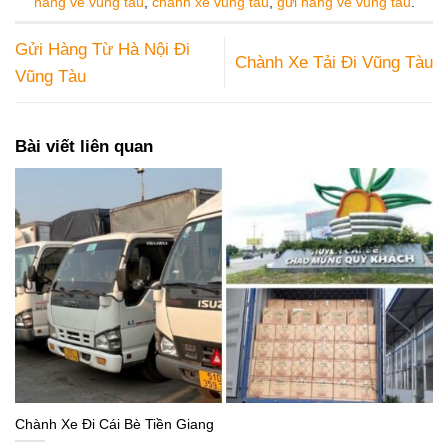
hàng về vũng tàu
,
chành xe vũng tàu
,
gửi hàng về vũng tàu
.
Gửi Hàng Từ Hà Nội Đi
Chành Xe Tải Đi Vũng Tàu
Vũng Tàu
Bài viết liên quan
Chành Xe Đi Cái Bè Tiền Giang