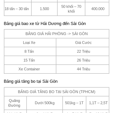
50 khối – 70
18 tấn – 30 tấn
1.500
400.000
khối
Bảng giá bao xe từ Hải Dương đến Sài Gòn
BẢNG GIÁ HẢI PHÒNG -> SÀI GÒN
Loại Xe
Giá Cước
8 Tấn
22 Triệu
15 Tấn
26 Triệu
Xe Container
44 Triệu
Bảng giá tăng bo tại Sài Gòn
BẢNG GIÁ TĂNG BO TẠI SÀI GÒN (TPHCM)
Quãng
Dưới 500kg
501kg – 1T
1,1T – 2,5T
Đường