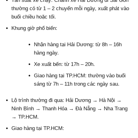
Tần suất xe chạy
: Chành xe Hải Dương đi Sài Gòn
thường có từ
1 – 2 chuyến mỗi ngày
, xuất phát vào
buổi chiều hoặc tối.
Khung giờ phổ biến
:
Nhận hàng tại Hải Dương: từ
8h – 16h
hàng ngày.
Xe xuất bến: từ
17h – 20h
.
Giao hàng tại TP.HCM: thường vào buổi
sáng từ
7h – 11h
trong các ngày sau.
Lộ trình thường đi qua
: Hải Dương → Hà Nội →
Ninh Bình → Thanh Hóa → Đà Nẵng → Nha Trang
→ TP.HCM.
Giao hàng tại TP.HCM
: