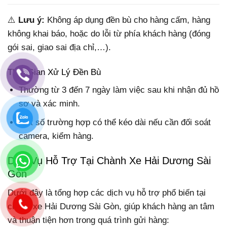
⚠️
Lưu ý:
Không áp dụng đền bù cho hàng cấm, hàng
không khai báo, hoặc do lỗi từ phía khách hàng (đóng
gói sai, giao sai địa chỉ,…).
Thời Gian Xử Lý Đền Bù
Thường từ 3 đến 7 ngày làm việc sau khi nhận đủ hồ
sơ và xác minh.
Một số trường hợp có thể kéo dài nếu cần đối soát
camera, kiểm hàng.
Dịch Vụ Hỗ Trợ Tại Chành Xe Hải Dương Sài
Gòn
Dưới đây là tổng hợp các dịch vụ hỗ trợ phổ biến tại
chành xe Hải Dương Sài Gòn, giúp khách hàng an tâm
và thuận tiện hơn trong quá trình gửi hàng: