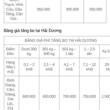
Trạch, Vĩnh
Cửu, Dầu
850.000
900.000
950.000
Tiếng, Cần
Giờ.
Bảng giá tăng bo tại Hải Dương
BẢNG GIÁ PHÍ TĂNG BO TẠI HẢI DƯƠNG
Điểm
Dưới 300
301 kg –
601 kg –
1 – 2,5
Xe 5
Đến
kg
600 kg
1 tấn
tấn
Hàng
0,1 – 2
2,1 – 4
4,1 – 7
7,1 – 12
20
Nhẹ (
khối
khối
khối
khối
kh
m3)
Bình
Giang,
Cẩm
Giàng,
600.000
650.000
700.000
750.000
1.50
Gia
Lộc,
Chí