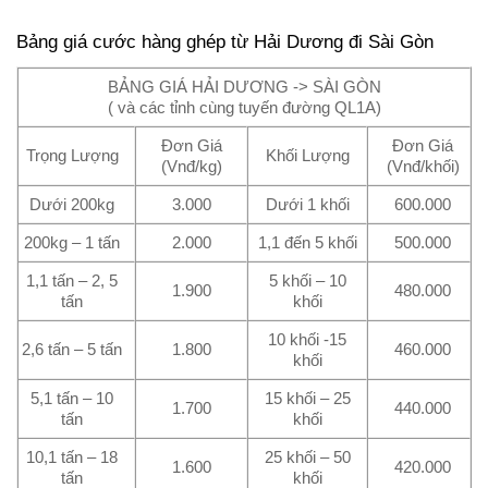
Bảng giá cước hàng ghép từ Hải Dương đi Sài Gòn
BẢNG GIÁ HẢI DƯƠNG -> SÀI GÒN
( và các tỉnh cùng tuyến đường QL1A)
Đơn Giá
Đơn Giá
Trọng Lượng
Khối Lượng
(Vnđ/kg)
(Vnđ/khối)
Dưới 200kg
3.000
Dưới 1 khối
600.000
200kg – 1 tấn
2.000
1,1 đến 5 khối
500.000
1,1 tấn – 2, 5
5 khối – 10
1.900
480.000
tấn
khối
10 khối -15
2,6 tấn – 5 tấn
1.800
460.000
khối
5,1 tấn – 10
15 khối – 25
1.700
440.000
tấn
khối
10,1 tấn – 18
25 khối – 50
1.600
420.000
tấn
khối