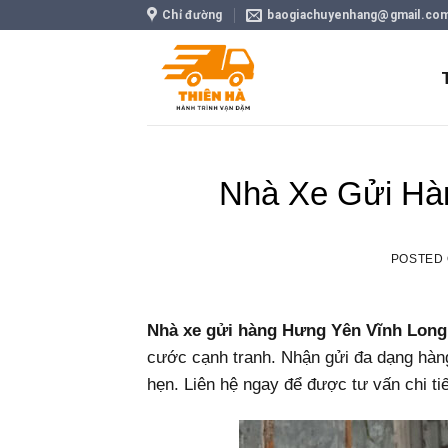
Skip
Chỉ đường
baogiachuyenhang@gmail.co
to
content
Nhà Xe Gửi Hà
POSTED
Nhà xe gửi hàng Hưng Yên Vĩnh Long
cước cạnh tranh. Nhận gửi đa dạng hàng
hẹn. Liên hệ ngay để được tư vấn chi ti