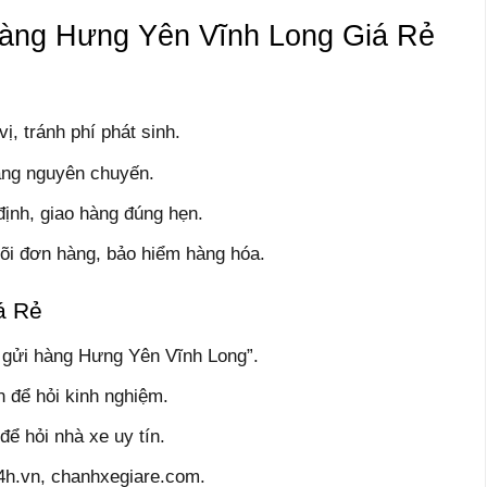
àng Hưng Yên Vĩnh Long Giá Rẻ
ị, tránh phí phát sinh.
àng nguyên chuyến.
định, giao hàng đúng hẹn.
dõi đơn hàng, bảo hiểm hàng hóa.
á Rẻ
 gửi hàng Hưng Yên Vĩnh Long”.
để hỏi kinh nghiệm.
ể hỏi nhà xe uy tín.
24h.vn, chanhxegiare.com.