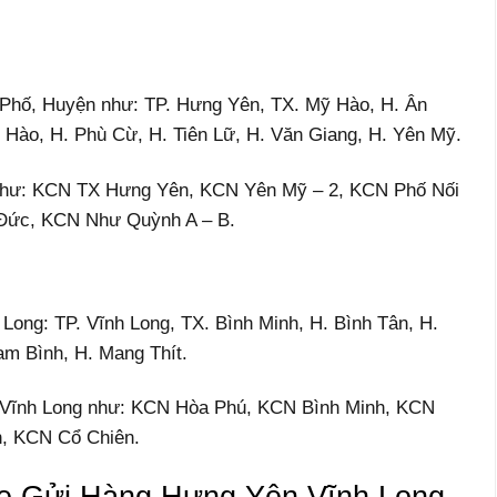
h Phố, Huyện như: TP. Hưng Yên, TX. Mỹ Hào, H. Ân
 Hào, H. Phù Cừ, H. Tiên Lữ, H. Văn Giang, H. Yên Mỹ.
Như: KCN TX Hưng Yên, KCN Yên Mỹ – 2, KCN Phố Nối
 Đức, KCN Như Quỳnh A – B.
 Long: TP. Vĩnh Long, TX. Bình Minh, H. Bình Tân, H.
am Bình, H. Mang Thít.
 ở Vĩnh Long như: KCN Hòa Phú, KCN Bình Minh, KCN
h, KCN Cổ Chiên.
e Gửi Hàng Hưng Yên Vĩnh Long