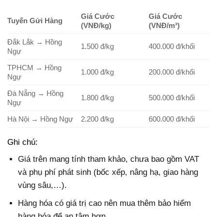
Giá Cước
Giá Cước
Tuyến Gửi Hàng
(VNĐ/kg)
(VNĐ/m³)
Đắk Lắk → Hồng
1.500 đ/kg
400.000 đ/khối
Ngự
TPHCM → Hồng
1.000 đ/kg
200.000 đ/khối
Ngự
Đà Nẵng → Hồng
1.800 đ/kg
500.000 đ/khối
Ngự
Hà Nội → Hồng Ngự
2.200 đ/kg
600.000 đ/khối
Ghi chú:
Giá trên mang tính tham khảo, chưa bao gồm VAT
và phụ phí phát sinh (bốc xếp, nâng hạ, giao hàng
vùng sâu,…).
Hàng hóa có giá trị cao nên mua thêm bảo hiểm
hàng hóa để an tâm hơn.