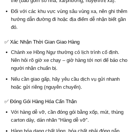
thể (bao gồm số nhà, xã/phường, huyện/thị xã).
Đối với các khu vực vùng sâu vùng xa, nên ghi thêm
hướng dẫn đường đi hoặc địa điểm dễ nhận biết gần
đó.
✅ Xác Nhận Thời Gian Giao Hàng
Chành xe Hồng Ngự thường có lịch trình cố định.
Nên hỏi rõ giờ xe chạy – giờ hàng tới nơi để báo cho
người nhận chuẩn bị.
Nếu cần giao gấp, hãy yêu cầu dịch vụ gửi nhanh
hoặc gửi riêng (nguyên chuyến).
✅ Đóng Gói Hàng Hóa Cẩn Thận
Với hàng dễ vỡ, cần đóng gói bằng xốp, mút, thùng
carton dày, dán nhãn “Hàng dễ vỡ”.
Hàng hóa dạng chất lỏng, hóa chất phải đóng nắp