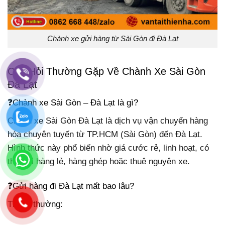
Chành xe gửi hàng từ Sài Gòn đi Đà Lạt
Câu Hỏi Thường Gặp Về Chành Xe Sài Gòn
Đà Lạt
❓Chành xe Sài Gòn – Đà Lạt là gì?
Chành xe Sài Gòn Đà Lạt là dịch vụ vận chuyển hàng
hóa chuyên tuyến từ TP.HCM (Sài Gòn) đến Đà Lạt.
Hình thức này phổ biến nhờ giá cước rẻ, linh hoạt, có
thể gửi hàng lẻ, hàng ghép hoặc thuê nguyên xe.
❓Gửi hàng đi Đà Lạt mất bao lâu?
Thông thường: