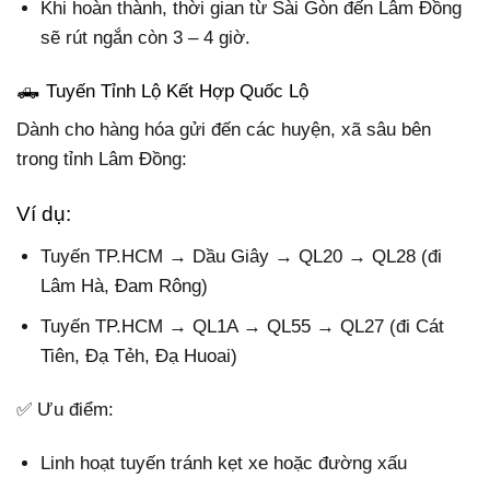
Khi hoàn thành, thời gian từ Sài Gòn đến Lâm Đồng
sẽ rút ngắn còn 3 – 4 giờ.
🛻 Tuyến Tỉnh Lộ Kết Hợp Quốc Lộ
Dành cho hàng hóa gửi đến các huyện, xã sâu bên
trong tỉnh Lâm Đồng:
Ví dụ:
Tuyến TP.HCM → Dầu Giây → QL20 → QL28 (đi
Lâm Hà, Đam Rông)
Tuyến TP.HCM → QL1A → QL55 → QL27 (đi Cát
Tiên, Đạ Tẻh, Đạ Huoai)
✅ Ưu điểm:
Linh hoạt tuyến tránh kẹt xe hoặc đường xấu