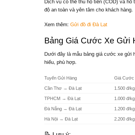
Dịch vụ có thể thu hộ tiền (COD) và hỗ t
độ an toàn và yên tâm cho khách hàng.
Xem thêm:
Gửi đồ đi Đà Lạt
Bảng Giá Cước Xe Gửi 
Dưới đây là mẫu bảng giá cước xe gửi hà
hiểu, phù hợp.
Tuyến Gửi Hàng
Giá Cước
Cần Thơ → Đà Lạt
1.500 đ/kg
TPHCM → Đà Lạt
1.000 đ/kg
Đà Nẵng → Đà Lạt
1.200 đ/kg
Hà Nội → Đà Lạt
2.200 đ/kg
📝 Lưu ý: