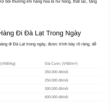
rợ bồi thường khi hàng hóa bị hư hỏng, thất lạc, tăng
Hàng Đi Đà Lạt Trong Ngày
ng đi Đà Lạt trong ngày, được trình bày rõ ràng, dễ
 (VNĐ/kg)
Giá Cước (VNĐ/m³)
350.000 đ/khối
250.000 đ/khối
300.000 đ/khối
600.000 đ/khối