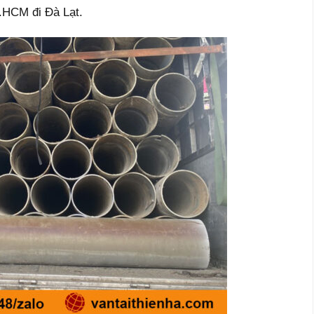
.HCM đi Đà Lạt.