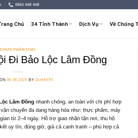
m
0862 668 448
Trang Chủ
34 Tỉnh Thành
Dịch Vụ
Về Chúng T
CHƯA PHÂN LOẠI
i Đi Bảo Lộc Lâm Đồng
 ON
06.06.2025
BY
QUANTRI
 Lộc Lâm Đồng
nhanh chóng, an toàn với chi phí hợp
p vận chuyển đa dạng hàng hóa như: thực phẩm, máy
gian từ 2–4 ngày. Hỗ trợ giao nhận tận nơi, thu hộ
ết uy tín, đúng giờ, giá cả cạnh tranh – phù hợp cả