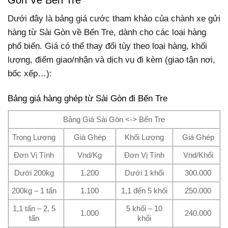
Dưới đây là bảng giá cước tham khảo của chành xe gửi
hàng từ Sài Gòn về Bến Tre, dành cho các loại hàng
phổ biến. Giá có thể thay đổi tùy theo loại hàng, khối
lượng, điểm giao/nhận và dịch vụ đi kèm (giao tận nơi,
bốc xếp…):
Bảng giá hàng ghép từ Sài Gòn đi
Bến Tre
Bảng Giá Sài Gòn <-> Bến Tre
Trọng Lượng
Giá Ghép
Khối Lượng
Giá Ghép
Đơn Vị Tính
Vnd/Kg
Đơn Vị Tính
Vnd/Khối
Dưới 200kg
1.200
Dưới 1 khối
300.000
200kg – 1 tấn
1.100
1,1 đến 5 khối
250.000
1,1 tấn – 2, 5
5 khối – 10
1.000
240.000
tấn
khối