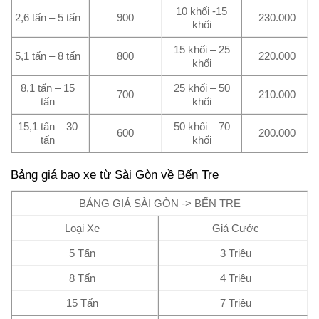
10 khối -15
2,6 tấn – 5 tấn
900
230.000
khối
15 khối – 25
5,1 tấn – 8 tấn
800
220.000
khối
8,1 tấn – 15
25 khối – 50
700
210.000
tấn
khối
15,1 tấn – 30
50 khối – 70
600
200.000
tấn
khối
Bảng giá bao xe từ
Sài Gòn
về
Bến Tre
BẢNG GIÁ SÀI GÒN -> BẾN TRE
Loại Xe
Giá Cước
5 Tấn
3 Triệu
8 Tấn
4 Triệu
15 Tấn
7 Triệu