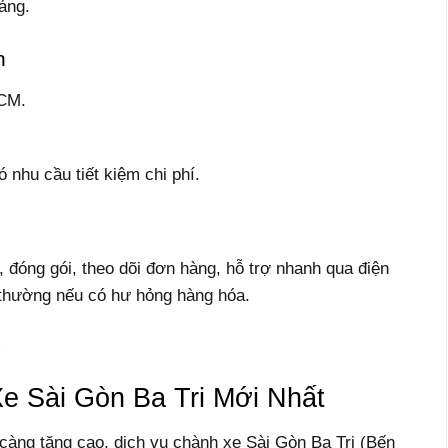
áng.
n
HCM.
 nhu cầu tiết kiệm chi phí.
, đóng gói, theo dõi đơn hàng, hỗ trợ nhanh qua điện
 thường nếu có hư hỏng hàng hóa.
k
 Sài Gòn Ba Tri Mới Nhất
àng tăng cao, dịch vụ chành xe Sài Gòn Ba Tri (Bến