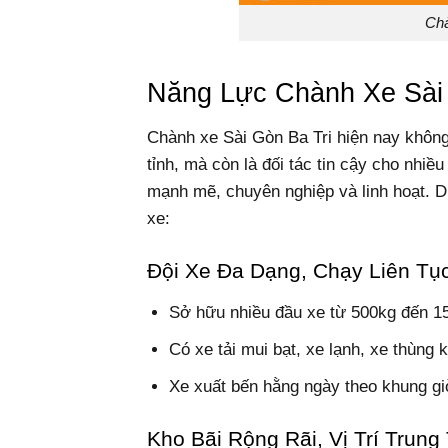
Chà
Năng Lực Chành Xe Sài 
Chành xe Sài Gòn Ba Tri hiện nay không
tỉnh, mà còn là đối tác tin cậy cho nhi
mạnh mẽ, chuyên nghiệp và linh hoạt. D
xe:
Đội Xe Đa Dạng, Chạy Liên Tụ
Sở hữu nhiều đầu xe từ 500kg đến 15 
Có xe tải mui bạt, xe lạnh, xe thùng
Xe xuất bến hằng ngày theo khung giờ
Kho Bãi Rộng Rãi, Vị Trí Trun