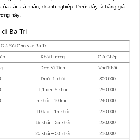
 của các cá nhân, doanh nghiệp. Dưới đây là bảng giá
ường này.
 đi
Ba Tri
Giá Sài Gòn <-> Ba Tri
hép
Khối Lượng
Giá Ghép
Kg
Đơn Vị Tính
Vnd/Khối
0
Dưới 1 khối
300.000
0
1,1 đến 5 khối
250.000
0
5 khối – 10 khối
240.000
10 khối -15 khối
230.000
15 khối – 25 khối
220.000
25 khối – 50 khối
210.000