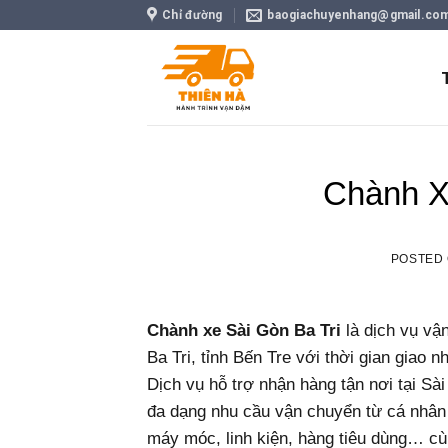
Skip
Chỉ đường
baogiachuyenhang@gmail.co
to
content
Chành X
POSTED
Chành xe Sài Gòn Ba Tri
là dịch vụ vậ
Ba Tri, tỉnh Bến Tre với thời gian giao 
Dịch vụ hỗ trợ nhận hàng tận nơi tại Sài
đa dạng nhu cầu vận chuyển từ cá nhân
máy móc, linh kiện, hàng tiêu dùng… cù