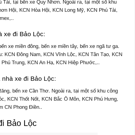
 Tài, tại bến xe Quy Nhơn. Ngoài ra, tại một số khu
hơn Hội, KCN Hòa Hội, KCN Long Mỹ, KCN Phú Tài,
mex,..
 xe đi Bảo Lộc:
ến xe miền đông, bến xe miền tây, bến xe ngã tư ga.
 sau: KCN Đông Nam, KCN Vĩnh Lộc, KCN Tân Tạo, KCN
 Phú Trung, KCN An Hạ, KCN Hiệp Phước,..
 nhà xe đi Bảo Lộc:
ăng, bến xe Cần Thơ. Ngoài ra, tại một số khu công
óc, KCN Thốt Nốt, KCN Bắc Ô Môn, KCN Phú Hưng,
 CN Phong Điền..
đi Bảo Lộc