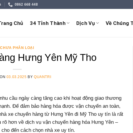
m
0862 668 448
Trang Chủ
34 Tỉnh Thành
Dịch Vụ
Về Chúng T
CHƯA PHÂN LOẠI
àng Hưng Yên Mỹ Tho
 ON
03.03.2025
BY
QUANTRI
nhu cầu ngày càng tăng cao khi hoạt động giao thương
mạnh. Để đảm bảo hàng hóa được vận chuyển an toàn,
 nhà xe chuyển hàng từ Hưng Yên đi Mỹ Tho uy tín là rất
ểu rõ hơn về dịch vụ vận chuyển hàng hóa Hưng Yên –
 cho đến cách chọn nhà xe uy tín.