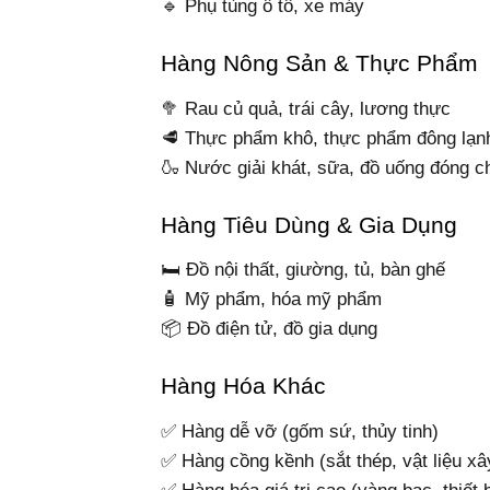
🔹 Phụ tùng ô tô, xe máy
Hàng Nông Sản & Thực Phẩm
🥦 Rau củ quả, trái cây, lương thực
🥩 Thực phẩm khô, thực phẩm đông lạn
🍶 Nước giải khát, sữa, đồ uống đóng c
Hàng Tiêu Dùng & Gia Dụng
🛏 Đồ nội thất, giường, tủ, bàn ghế
🧴 Mỹ phẩm, hóa mỹ phẩm
📦 Đồ điện tử, đồ gia dụng
Hàng Hóa Khác
✅ Hàng dễ vỡ (gốm sứ, thủy tinh)
✅ Hàng cồng kềnh (sắt thép, vật liệu x