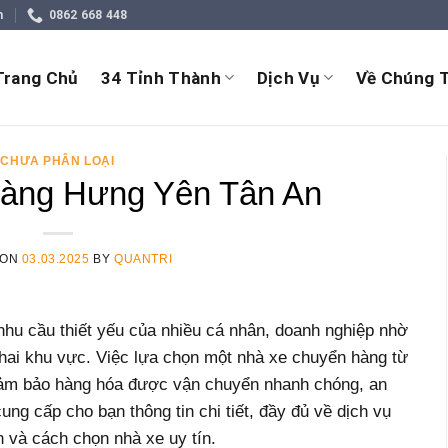
m
0862 668 448
Trang Chủ
34 Tỉnh Thành
Dịch Vụ
Về Chúng T
CHƯA PHÂN LOẠI
àng Hưng Yên Tân An
 ON
03.03.2025
BY
QUANTRI
nhu cầu thiết yếu của nhiều cá nhân, doanh nghiệp nhờ
 hai khu vực. Việc lựa chọn một nhà xe chuyển hàng từ
đảm bảo hàng hóa được vận chuyển nhanh chóng, an
cung cấp cho bạn thông tin chi tiết, đầy đủ về dịch vụ
n và cách chọn nhà xe uy tín.