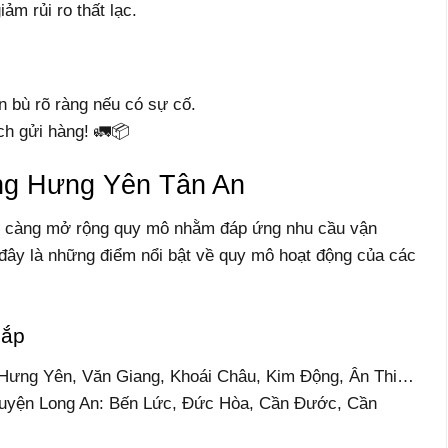
ảm rủi ro thất lạc.
ền bù rõ ràng nếu có sự cố.
ịch gửi hàng! 🚛📦
ng Hưng Yên Tân An
y càng mở rộng quy mô nhằm đáp ứng nhu cầu vận
đây là những điểm nổi bật về quy mô hoạt động của các
hắp
 Hưng Yên, Văn Giang, Khoái Châu, Kim Động, Ân Thi…
 huyện Long An: Bến Lức, Đức Hòa, Cần Đước, Cần