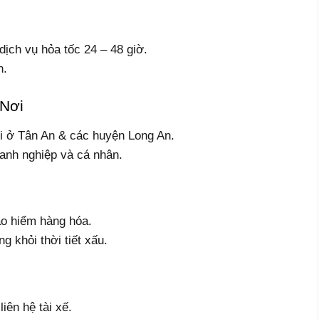
dịch vụ hỏa tốc 24 – 48 giờ.
n.
 Nơi
i ở Tân An & các huyện Long An.
oanh nghiệp và cá nhân.
ảo hiểm hàng hóa.
g khỏi thời tiết xấu.
iên hệ tài xế.