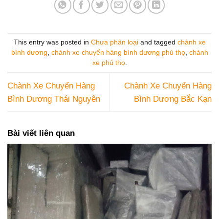
This entry was posted in
Chưa phân loại
and tagged
chành xe
bình dương
,
chành xe chuyển hàng bình dương phú thọ
,
chành
xe phú thọ
.
Chành Xe Chuyển Hàng
Chành Xe Chuyển Hàng
Bình Dương Thái Nguyên
Bình Dương Bắc Kạn
Bài viết liên quan