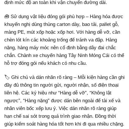
định mức độ an toàn khi vận chuyển đường dài.
🧰 Sử dụng vật liệu đóng gói phù hợp – Hàng hóa được
khuyến nghị dùng thùng carton dày, bao tải, pallet gỗ,
màng PE, mút xốp hoặc xốp hơi. Với hàng dễ vỡ, cần
chèn lót kín các khoảng trống để tránh va đập. Hàng
nặng, hàng máy móc nên cố định bằng dây đai chắc
chắn. Chành xe chuyển hàng Tây Ninh Móng Cái có thể
hỗ trợ đóng gói nếu khách có nhu cầu.
🏷 Ghi chú và dán nhãn rõ ràng – Mỗi kiện hàng cần ghi
đầy đủ thông tin người gửi, người nhận, số điện thoại
liên hệ. Các ký hiệu như “Hàng dễ vỡ”, “Không lật
ngược”, “Hàng nặng” được dán bên ngoài để tài xế và
nhân viên bốc xếp lưu ý. Việc dán nhãn rõ ràng giúp
hạn chế sai sót trong quá trình giao nhận. Đồng thời
giúp kiểm soát hàng hóa tốt hơn khi đi qua nhiều chặng.