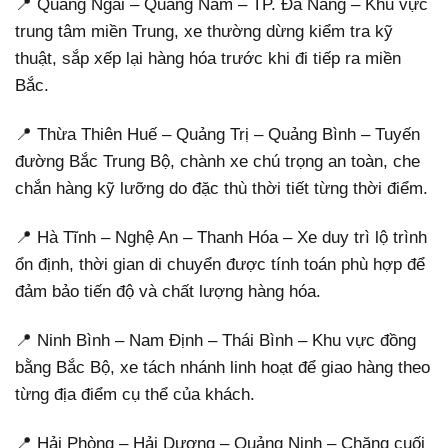
📍 Quảng Ngãi – Quảng Nam – TP. Đà Nẵng – Khu vực
trung tâm miền Trung, xe thường dừng kiểm tra kỹ
thuật, sắp xếp lại hàng hóa trước khi đi tiếp ra miền
Bắc.
📍 Thừa Thiên Huế – Quảng Trị – Quảng Bình – Tuyến
đường Bắc Trung Bộ, chành xe chú trọng an toàn, che
chắn hàng kỹ lưỡng do đặc thù thời tiết từng thời điểm.
📍 Hà Tĩnh – Nghệ An – Thanh Hóa – Xe duy trì lộ trình
ổn định, thời gian di chuyển được tính toán phù hợp để
đảm bảo tiến độ và chất lượng hàng hóa.
📍 Ninh Bình – Nam Định – Thái Bình – Khu vực đồng
bằng Bắc Bộ, xe tách nhánh linh hoạt để giao hàng theo
từng địa điểm cụ thể của khách.
📍 Hải Phòng – Hải Dương – Quảng Ninh – Chặng cuối