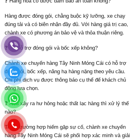
❓ Hàng hóa có được đảm bảo an toàn không?
Hàng được đóng gói, chằng buộc kỹ lưỡng, xe chạy
đúng tải và có biên nhận đầy đủ. Với hàng giá trị cao,
chành xe có phương án bảo vệ và thỏa thuận riêng.
❓ Có hỗ trợ đóng gói và bốc xếp không?
Chành xe chuyển hàng Tây Ninh Móng Cái có hỗ trợ
đóng gói, bốc xếp, nâng hạ hàng nặng theo yêu cầu.
Chi phí dịch vụ được thông báo cụ thể để khách chủ
động lựa chọn.
❓ Nếu xảy ra hư hỏng hoặc thất lạc hàng thì xử lý thế
nào?
Trong trường hợp hiếm gặp sự cố, chành xe chuyển
hàng Tây Ninh Móng Cái sẽ phối hợp xác minh và giải